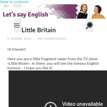
Saltar al contenido
Alternar
Little Britain
Alternar
el
el
campo
menú
de
8 MARZO, 2012
/
SIN COMENTARIOS
móvil
búsqueda
Hi friends!!
Here you are a little fragment taken from the TV show
«Little Briain». In there, you will see the famous English
humour… I hope you like it!