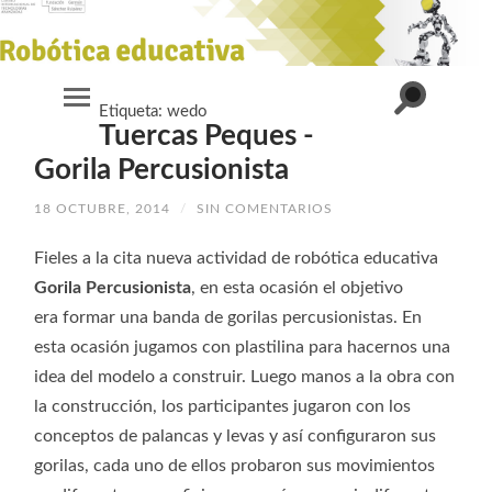
Alternar
Etiqueta:
wedo
Alternar
el
Tuercas Peques -
el
campo
menú
de
móvil
Gorila Percusionista
búsqueda
18 OCTUBRE, 2014
/
SIN COMENTARIOS
Fieles a la cita nueva actividad de robótica educativa
Gorila Percusionista
, en esta ocasión el objetivo
era formar una banda de gorilas percusionistas. En
esta ocasión jugamos con plastilina para hacernos una
idea del modelo a construir. Luego manos a la obra con
la construcción, los participantes jugaron con los
conceptos de palancas y levas y así configuraron sus
gorilas, cada uno de ellos probaron sus movimientos