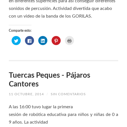
en diferentes superficies para así conseguir diferentes
sonidos de percusión. Actividad divertida que acabo
con un video de la banda de los GORILAS.
Comparte esto:
Haz
Haz
Haz
Haz
Haz
clic
clic
clic
clic
clic
para
para
para
para
para
compartir
compartir
compartir
compartir
imprimir
en
en
en
en
(Se
Twitter
Facebook
LinkedIn
Pinterest
abre
(Se
(Se
(Se
(Se
en
abre
abre
abre
abre
una
en
en
en
en
ventana
una
una
una
una
nueva)
ventana
ventana
ventana
ventana
Tuercas Peques - Pájaros
nueva)
nueva)
nueva)
nueva)
Cantores
11 OCTUBRE, 2014
/
SIN COMENTARIOS
A las 16:00 tuvo lugar la primera
sesión de robótica educativa para niños y niñas de 0 a
9 años. La actividad