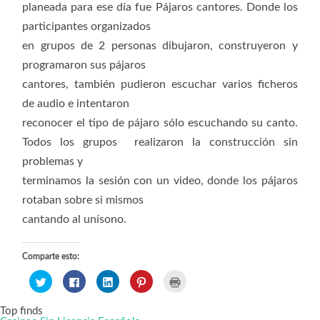
planeada para ese día fue Pájaros cantores. Donde los
participantes organizados
en grupos de 2 personas dibujaron, construyeron y
programaron sus pájaros
cantores, también pudieron escuchar varios ficheros
de audio e intentaron
reconocer el tipo de pájaro sólo escuchando su canto.
Todos los grupos realizaron la construcción sin
problemas y
terminamos la sesión con un video, donde los pájaros
rotaban sobre si mismos
cantando al unísono.
Comparte esto:
Haz
Haz
Haz
Haz
Haz
clic
clic
clic
clic
clic
para
para
para
para
para
compartir
compartir
compartir
compartir
imprimir
Top finds
en
en
en
en
(Se