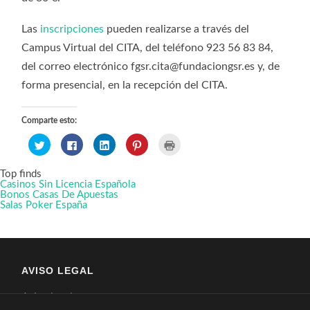
Las
inscripciones
pueden realizarse a través del
Campus Virtual del CITA, del teléfono 923 56 83 84,
del correo electrónico
fgsr.cita@fundaciongsr.es
y, de
forma presencial, en la recepción del CITA.
Comparte esto:
Haz
Haz
Haz
Haz
Haz
clic
clic
clic
clic
clic
para
para
para
para
para
compartir
compartir
compartir
compartir
imprimir
Top finds
en
en
en
en
(Se
Twitter
Facebook
LinkedIn
Pinterest
abre
Casinos Sin Licencia Española
(Se
(Se
(Se
(Se
en
Bonos Casas De Apuestas
abre
abre
abre
abre
una
Salas Poker España
en
en
en
en
ventana
una
una
una
una
nueva)
ventana
ventana
ventana
ventana
nueva)
nueva)
nueva)
nueva)
AVISO LEGAL
Aviso legal