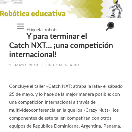
Alternar
Etiqueta:
robots
Alternar
el
Y para terminar el
el
campo
menú
de
móvil
Catch NXT… ¡una competición
búsqueda
internacional!
23 MAYO, 2013
/
SIN COMENTARIOS
Concluye el taller «Catch NXT: atrapa la lata» el sábado
25 de mayo, y lo hace de la mejor manera posible: con
una competición internacional a través de
multivideoconferencia en la que los «Crazy Nuts», los
componentes de este taller, competirán con otros
equipos de República Dominicana, Argentina, Panamá,