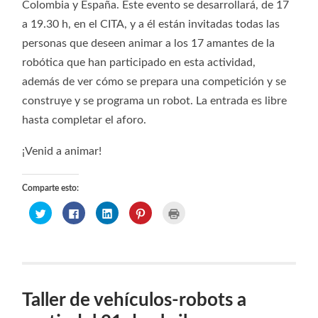
Colombia y España. Este evento se desarrollará, de 17
a 19.30 h, en el CITA, y a él están invitadas todas las
personas que deseen animar a los 17 amantes de la
robótica que han participado en esta actividad,
además de ver cómo se prepara una competición y se
construye y se programa un robot. La entrada es libre
hasta completar el aforo.
¡Venid a animar!
Comparte esto:
Haz
Haz
Haz
Haz
Haz
clic
clic
clic
clic
clic
para
para
para
para
para
compartir
compartir
compartir
compartir
imprimir
en
en
en
en
(Se
Twitter
Facebook
LinkedIn
Pinterest
abre
(Se
(Se
(Se
(Se
en
abre
abre
abre
abre
una
en
en
en
en
ventana
una
una
una
una
nueva)
ventana
ventana
ventana
ventana
Taller de vehículos-robots a
nueva)
nueva)
nueva)
nueva)