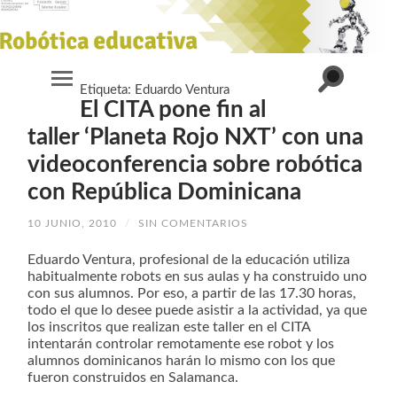
Alternar
Etiqueta:
Eduardo Ventura
Alternar
el
El CITA pone fin al
el
campo
menú
de
móvil
taller ‘Planeta Rojo NXT’ con una
búsqueda
videoconferencia sobre robótica
con República Dominicana
10 JUNIO, 2010
/
SIN COMENTARIOS
Eduardo Ventura, profesional de la educación utiliza
habitualmente robots en sus aulas y ha construido uno
con sus alumnos. Por eso, a partir de las 17.30 horas,
todo el que lo desee puede asistir a la actividad, ya que
los inscritos que realizan este taller en el CITA
intentarán controlar remotamente ese robot y los
alumnos dominicanos harán lo mismo con los que
fueron construidos en Salamanca.