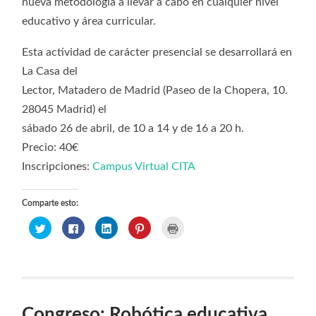
nueva metodología a llevar a cabo en cualquier nivel
educativo y área curricular.
Esta actividad de carácter presencial se desarrollará en
La Casa del
Lector, Matadero de Madrid (Paseo de la Chopera, 10.
28045 Madrid) el
sábado 26 de abril, de 10 a 14 y de 16 a 20 h.
Precio: 40€
Inscripciones:
Campus Virtual CITA
Comparte esto:
Haz
Haz
Haz
Haz
Haz
clic
clic
clic
clic
clic
para
para
para
para
para
compartir
compartir
compartir
compartir
imprimir
en
en
en
en
(Se
Twitter
Facebook
LinkedIn
Pinterest
abre
(Se
(Se
(Se
(Se
en
abre
abre
abre
abre
una
en
en
en
en
ventana
una
una
una
una
nueva)
ventana
ventana
ventana
ventana
Congreso: Robótica educativa