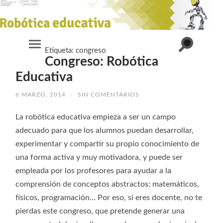
Alternar
Etiqueta:
congreso
Alternar
el
Congreso: Robótica
el
campo
menú
de
móvil
Educativa
búsqueda
6 MARZO, 2014
/
SIN COMENTARIOS
La robótica educativa empieza a ser un campo
adecuado para que los alumnos puedan desarrollar,
experimentar y compartir su propio conocimiento de
una forma activa y muy motivadora, y puede ser
empleada por los profesores para ayudar a la
comprensión de conceptos abstractos: matemáticos,
físicos, programación… Por eso, si eres docente, no te
pierdas este congreso, que pretende generar una