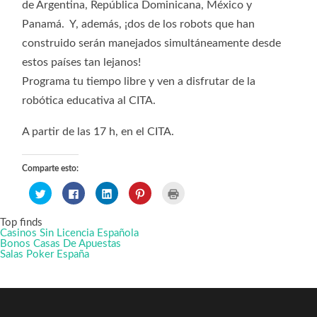
de Argentina, República Dominicana, México y
Panamá. Y, además, ¡dos de los robots que han
construido serán manejados simultáneamente desde
estos países tan lejanos!
Programa tu tiempo libre y ven a disfrutar de la
robótica educativa al CITA.
A partir de las 17 h, en el CITA.
Comparte esto:
Haz
Haz
Haz
Haz
Haz
clic
clic
clic
clic
clic
para
para
para
para
para
compartir
compartir
compartir
compartir
imprimir
Top finds
en
en
en
en
(Se
Twitter
Facebook
LinkedIn
Pinterest
abre
Casinos Sin Licencia Española
(Se
(Se
(Se
(Se
en
Bonos Casas De Apuestas
abre
abre
abre
abre
una
Salas Poker España
en
en
en
en
ventana
una
una
una
una
nueva)
ventana
ventana
ventana
ventana
nueva)
nueva)
nueva)
nueva)