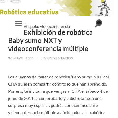
Alternar
Etiqueta:
videoconferencia
Alternar
el
Exhibición de robótica
el
campo
menú
de
móvil
Baby sumo NXT y
búsqueda
videoconferencia múltiple
30 MAYO, 2011
/
SIN COMENTARIOS
Los alumnos del taller de robótica ‘Baby sumo NXT’ del
CITA quieren compartir contigo lo que han aprendido.
Por eso, te invitan a que vengas al CITA el sábado 4 de
junio de 2011, a comprobarlo y a disfrutar con una
sorpresa muy especial: podrás conocer mediante
videoconferencia múltiple a aficionados a la robótica