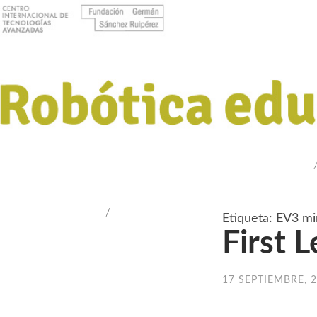
BEST NON GAMSTOP CASINOS 2025
CASINOS ONLINE
Etiqueta:
EV3 mi
First 
17 SEPTIEMBRE, 