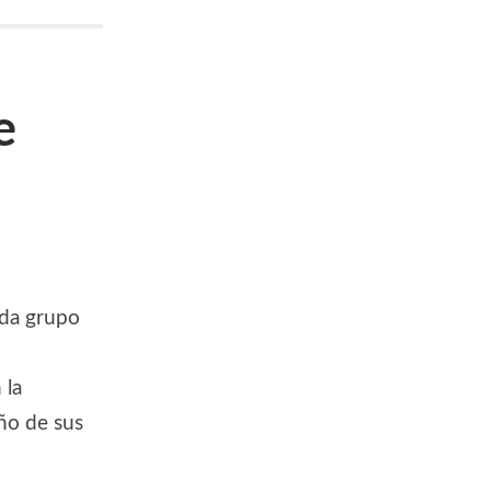
e
ada grupo
 la
ño de sus