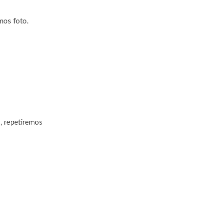
mos foto.
o, repetiremos