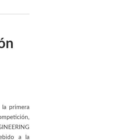
ión
 la primera
ompetición,
GINEERING
ebido a la