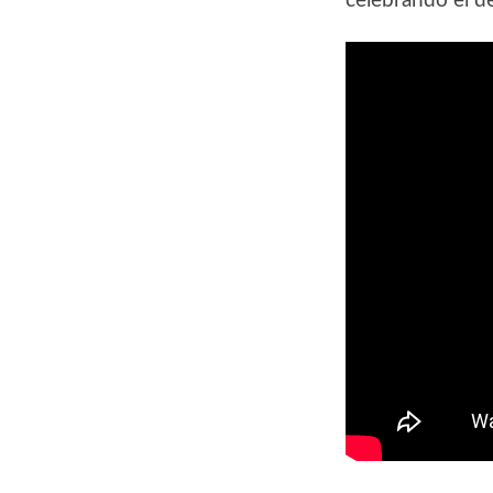
celebrando el de