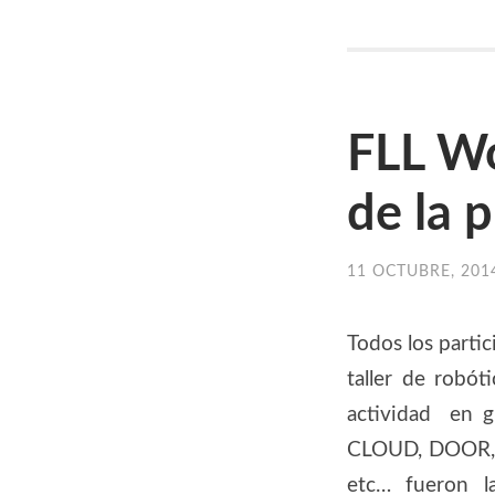
(Se
(Se
(Se
abre
abre
abre
en
en
en
una
una
una
ventana
ventana
venta
nueva)
nueva)
nueva
FLL Wo
de la p
11 OCTUBRE, 201
Todos los partic
taller de robót
actividad en g
CLOUD, DOOR,
etc… fueron l