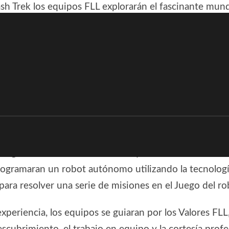
ash Trek los equipos FLL explorarán el fascinante mun
a recolección, a la clasificación y la reutilización intel
char mucho más de los residuos de lo que parece.
uipos FIRST LEGO League en un Trash Trek y descubr
 residuos!
ue desafía a los jóvenes a pensar como científicos e 
orada Trash Trek, los equipos resolverán un problema 
 la gestión de residuos en el Proyecto científico. Ade
rogramaran un robot autónomo utilizando la tecnolo
 resolver una serie de misiones en el Juego del ro
 experiencia, los equipos se guiaran por los Valores FLL