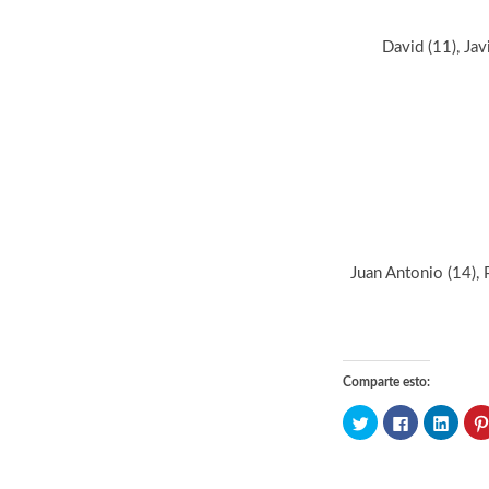
David (11), Jav
Juan Antonio (14),
Comparte esto:
Haz
Haz
Haz
clic
clic
clic
para
para
para
compartir
compartir
compa
en
en
en
Twitter
Facebook
Linked