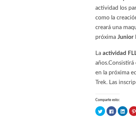
actividad los p
como la creació
creará una maqu
próxima
Junior 
La
actividad FLL
años.Consistirá 
en la próxima e
Trek. Las inscri
Comparte esto:
Haz
Haz
Haz
clic
clic
clic
para
para
para
compartir
compartir
compa
en
en
en
Twitter
Facebook
Linked
(Se
(Se
(Se
abre
abre
abre