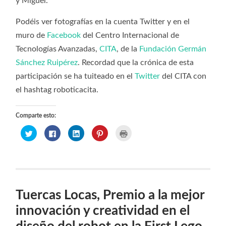
y Miguel.
Podéis ver fotografías en la cuenta Twitter y en el
muro de
Facebook
del Centro Internacional de
Tecnologías Avanzadas,
CITA
, de la
Fundación Germán
Sánchez Ruipérez
. Recordad que la crónica de esta
participación se ha tuiteado en el
Twitter
del CITA con
el hashtag roboticacita.
Comparte esto:
Haz
Haz
Haz
Haz
Haz
clic
clic
clic
clic
clic
para
para
para
para
para
compartir
compartir
compartir
compartir
imprimir
en
en
en
en
(Se
Twitter
Facebook
LinkedIn
Pinterest
abre
(Se
(Se
(Se
(Se
en
abre
abre
abre
abre
una
en
en
en
en
ventana
una
una
una
una
nueva)
ventana
ventana
ventana
ventana
Tuercas Locas, Premio a la mejor
nueva)
nueva)
nueva)
nueva)
innovación y creatividad en el