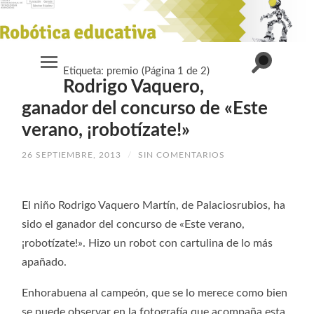
Alternar
Etiqueta:
premio
(Página 1 de 2)
Alternar
el
Rodrigo Vaquero,
el
campo
menú
de
móvil
ganador del concurso de «Este
búsqueda
verano, ¡robotízate!»
26 SEPTIEMBRE, 2013
/
SIN COMENTARIOS
El niño Rodrigo Vaquero Martín, de Palaciosrubios, ha
sido el ganador del concurso de «Este verano,
¡robotízate!». Hizo un robot con cartulina de lo más
apañado.
Enhorabuena al campeón, que se lo merece como bien
se puede observar en la fotografía que acompaña esta