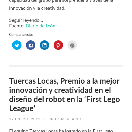
capacidad del grupo para sorprender a través de la
innovación y la creatividad.
Seguir leyendo…
Fuente:
Diario de León
Comparte esto:
Haz
Haz
Haz
Haz
Haz
clic
clic
clic
clic
clic
para
para
para
para
para
compartir
compartir
compartir
compartir
imprimir
en
en
en
en
(Se
Twitter
Facebook
LinkedIn
Pinterest
abre
(Se
(Se
(Se
(Se
en
abre
abre
abre
abre
una
en
en
en
en
ventana
una
una
una
una
nueva)
ventana
ventana
ventana
ventana
Tuercas Locas, Premio a la mejor
nueva)
nueva)
nueva)
nueva)
innovación y creatividad en el
diseño del robot en la ‘First Lego
League’
17 ENERO, 2011
/
SIN COMENTARIOS
El equipo Tuercas Locas ha logrado en la First Lego