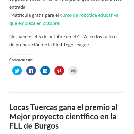
entrada.
¡Matrícula gratis para el
curso de robótica educativa
que empieza en octubre
!
Nos vemos el 5 de octubre en el CITA, en los talleres
de preparación de la First Lego League.
Comparte esto:
Haz
Haz
Haz
Haz
Haz
clic
clic
clic
clic
clic
para
para
para
para
para
compartir
compartir
compartir
compartir
imprimir
en
en
en
en
(Se
Twitter
Facebook
LinkedIn
Pinterest
abre
(Se
(Se
(Se
(Se
en
abre
abre
abre
abre
una
en
en
en
en
ventana
una
una
una
una
nueva)
ventana
ventana
ventana
ventana
Locas Tuercas gana el premio al
nueva)
nueva)
nueva)
nueva)
Mejor proyecto científico en la
FLL de Burgos