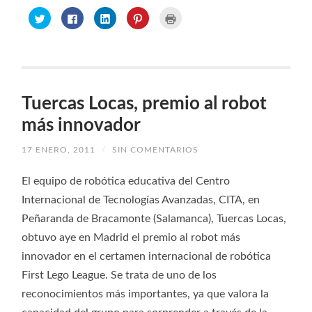
Haz
Haz
Haz
Haz
Haz
clic
clic
clic
clic
clic
para
para
para
para
para
compartir
compartir
compartir
compartir
imprimir
en
en
en
en
(Se
Twitter
Facebook
LinkedIn
Pinterest
abre
(Se
(Se
(Se
(Se
en
abre
abre
abre
abre
una
en
en
en
en
ventana
una
una
una
una
nueva)
ventana
ventana
ventana
ventana
Tuercas Locas, premio al robot
nueva)
nueva)
nueva)
nueva)
más innovador
17 ENERO, 2011
/
SIN COMENTARIOS
El equipo de robótica educativa del Centro
Internacional de Tecnologías Avanzadas, CITA, en
Peñaranda de Bracamonte (Salamanca), Tuercas Locas,
obtuvo aye en Madrid el premio al robot más
innovador en el certamen internacional de robótica
First Lego League. Se trata de uno de los
reconocimientos más importantes, ya que valora la