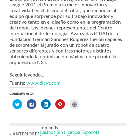
League 2011 el Premio a la mejor innovación y
creatividad en el diseño del robot, que reconoce al
equipo que sorprende por su trabajo innovador y
creativo tanto en el diseño como en la programación
del robot. Los jóvenes representantes del Centro
Internacional de Tecnologías Avanzadas (CITA) de la
Fundación Germán Sánchez Ruipérez fueron capaces
de sorprender al jurado con un robot de cuatro
sensores diferentes y con tres motores distintos,
obteniendo la optimización máxima que permite la
arquitectura NXT.
Seguir leyendo…
Fuente:
www.dicyt.com
Comparte esto:
Haz
Haz
Haz
Haz
Haz
clic
clic
clic
clic
clic
para
para
para
para
para
compartir
compartir
compartir
compartir
imprimir
en
en
en
en
(Se
Twitter
Facebook
LinkedIn
Pinterest
abre
(Se
(Se
(Se
(Se
en
Top finds
abre
abre
abre
abre
una
en
en
en
en
ventana
Casinos Sin Licencia Española
«
ANTERIORES
una
una
una
una
nueva)