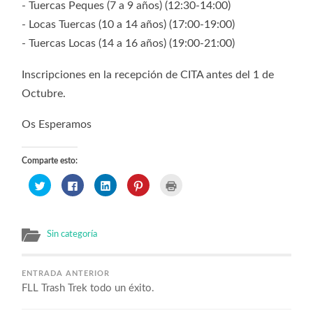
- Tuercas Peques (7 a 9 años) (12:30-14:00)
- Locas Tuercas (10 a 14 años) (17:00-19:00)
- Tuercas Locas (14 a 16 años) (19:00-21:00)
Inscripciones en la recepción de CITA antes del 1 de
Octubre.
Os Esperamos
Comparte esto:
Haz
Haz
Haz
Haz
Haz
clic
clic
clic
clic
clic
para
para
para
para
para
compartir
compartir
compartir
compartir
imprimir
en
en
en
en
(Se
Twitter
Facebook
LinkedIn
Pinterest
abre
(Se
(Se
(Se
(Se
en
Sin categoría
abre
abre
abre
abre
una
en
en
en
en
ventana
una
una
una
una
nueva)
ventana
ventana
ventana
ventana
nueva)
nueva)
nueva)
nueva)
ENTRADA ANTERIOR
FLL Trash Trek todo un éxito.