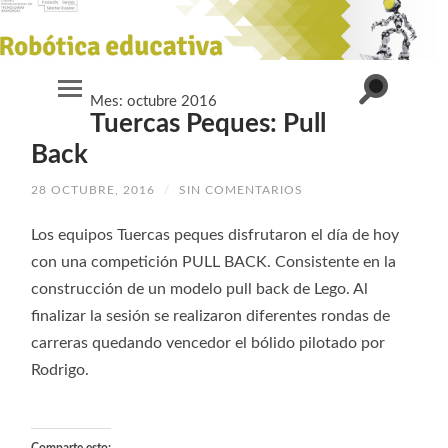
Alternar
Mes:
octubre 2016
Alternar
el
Tuercas Peques: Pull
el
campo
menú
de
móvil
Back
búsqueda
28 OCTUBRE, 2016
/
SIN COMENTARIOS
Los equipos Tuercas peques disfrutaron el día de hoy
con una competición PULL BACK. Consistente en la
construcción de un modelo pull back de Lego. Al
finalizar la sesión se realizaron diferentes rondas de
carreras quedando vencedor el bólido pilotado por
Rodrigo.