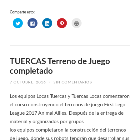
Comparte esto:
Haz
Haz
Haz
Haz
Haz
clic
clic
clic
clic
clic
para
para
para
para
para
compartir
compartir
compartir
compartir
imprimir
en
en
en
en
(Se
Twitter
Facebook
LinkedIn
Pinterest
abre
(Se
(Se
(Se
(Se
en
abre
abre
abre
abre
una
en
en
en
en
ventana
una
una
una
una
nueva)
ventana
ventana
ventana
ventana
TUERCAS Terreno de Juego
nueva)
nueva)
nueva)
nueva)
completado
7 OCTUBRE, 2016
/
SIN COMENTARIOS
Los equipos Locas Tuercas y Tuercas Locas comenzaron
el curso construyendo el terrenos de juego First Lego
League 2017 Animal Allies. Después de la entrega de
material y organizados por grupos
los equipos completaron la construcción del terrenos
de juego, donde sus robots tendrán que desarrollar sus