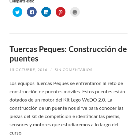
Comparte esto:
Haz
Haz
Haz
Haz
Haz
clic
clic
clic
clic
clic
para
para
para
para
para
compartir
compartir
compartir
compartir
imprimir
en
en
en
en
(Se
Twitter
Facebook
LinkedIn
Pinterest
abre
(Se
(Se
(Se
(Se
en
abre
abre
abre
abre
una
en
en
en
en
ventana
una
una
una
una
nueva)
ventana
ventana
ventana
ventana
Tuercas Peques: Construcción de
nueva)
nueva)
nueva)
nueva)
puentes
15 OCTUBRE, 2016
/
SIN COMENTARIOS
Los equipos Tuercas Peques se enfrentaron al reto de
construcción de puentes móviles. Estos puentes están
dotados de un motor del Kit Lego WeDO 2.0. La
construcción de un puente nos sirve para conocer las
piezas del kit de competición e identificar las piezas,
sensores y motores que estudiaremos a lo largo del
curso.