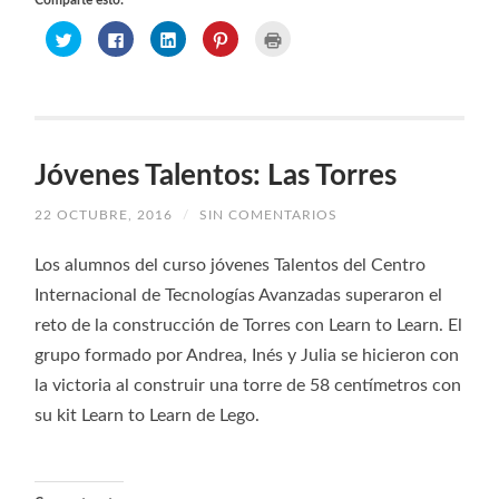
Comparte esto:
Haz
Haz
Haz
Haz
Haz
clic
clic
clic
clic
clic
para
para
para
para
para
compartir
compartir
compartir
compartir
imprimir
en
en
en
en
(Se
Twitter
Facebook
LinkedIn
Pinterest
abre
(Se
(Se
(Se
(Se
en
abre
abre
abre
abre
una
en
en
en
en
ventana
una
una
una
una
nueva)
ventana
ventana
ventana
ventana
Jóvenes Talentos: Las Torres
nueva)
nueva)
nueva)
nueva)
22 OCTUBRE, 2016
/
SIN COMENTARIOS
Los alumnos del curso jóvenes Talentos del Centro
Internacional de Tecnologías Avanzadas superaron el
reto de la construcción de Torres con Learn to Learn. El
grupo formado por Andrea, Inés y Julia se hicieron con
la victoria al construir una torre de 58 centímetros con
su kit Learn to Learn de Lego.