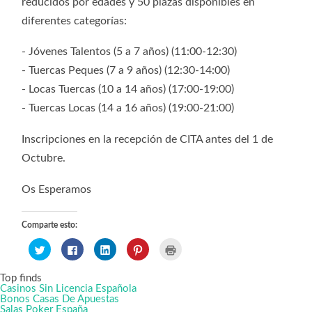
reducidos por edades y 50 plazas disponibles en
diferentes categorías:
- Jóvenes Talentos (5 a 7 años) (11:00-12:30)
- Tuercas Peques (7 a 9 años) (12:30-14:00)
- Locas Tuercas (10 a 14 años) (17:00-19:00)
- Tuercas Locas (14 a 16 años) (19:00-21:00)
Inscripciones en la recepción de CITA antes del 1 de
Octubre.
Os Esperamos
Comparte esto:
Haz
Haz
Haz
Haz
Haz
clic
clic
clic
clic
clic
para
para
para
para
para
compartir
compartir
compartir
compartir
imprimir
Top finds
en
en
en
en
(Se
Twitter
Facebook
LinkedIn
Pinterest
abre
Casinos Sin Licencia Española
(Se
(Se
(Se
(Se
en
Bonos Casas De Apuestas
abre
abre
abre
abre
una
Salas Poker España