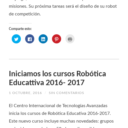
misiones. Su próxima tareas será el diseño de su robot
de competición.
Comparte esto:
Haz
Haz
Haz
Haz
Haz
clic
clic
clic
clic
clic
para
para
para
para
para
compartir
compartir
compartir
compartir
imprimir
en
en
en
en
(Se
Twitter
Facebook
LinkedIn
Pinterest
abre
(Se
(Se
(Se
(Se
en
abre
abre
abre
abre
una
en
en
en
en
ventana
una
una
una
una
nueva)
ventana
ventana
ventana
ventana
Iniciamos los cursos Robótica
nueva)
nueva)
nueva)
nueva)
Educattiva 2016- 2017
1 OCTUBRE, 2016
/
SIN COMENTARIOS
El Centro Internacional de Tecnologías Avanzadas
inicia los cursos de Robótica Educativa 2016-2017.
Este nuevo curso incluye muchas novedades: grupos