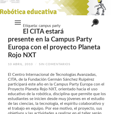
Alternar
Etiqueta:
campus party
Alternar
el
El CITA estará
el
campo
menú
de
móvil
presente en la Campus Party
búsqueda
Europa con el proyecto Planeta
Rojo NXT
10 ABRIL, 2010
/
SIN COMENTARIOS
El Centro Internacional de Tecnologías Avanzadas,
CITA, de la Fundación Germán Sánchez Ruipérez
participará este año en la Campus Party Europa con el
Proyecto Planeta Rojo NXT, orientado hacia el uso
educativo de la robótica, disciplina que permite que los
estudiantes se inicien desde muy jóvenes en el estudio
de las ciencias, la tecnología, el espíritu colaborativo y
el trabajo en equipo. Por ese motivo, el proyecto, sus
objetivos y las actividades a realizar en el taller serán