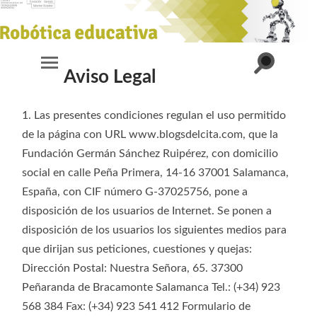
Alternar
Aviso Legal
Alternar
el
el
campo
menú
de
móvil
búsqueda
1. Las presentes condiciones regulan el uso permitido
de la página con URL www.blogsdelcita.com, que la
Fundación Germán Sánchez Ruipérez, con domicilio
social en calle Peña Primera, 14-16 37001 Salamanca,
España, con CIF número G-37025756, pone a
disposición de los usuarios de Internet. Se ponen a
disposición de los usuarios los siguientes medios para
que dirijan sus peticiones, cuestiones y quejas:
Dirección Postal: Nuestra Señora, 65. 37300
Peñaranda de Bracamonte Salamanca Tel.: (+34) 923
568 384 Fax: (+34) 923 541 412 Formulario de