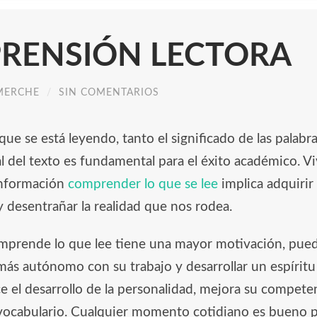
RENSIÓN LECTORA
MERCHE
/
SIN COMENTARIOS
ue se está leyendo, tanto el significado de las palabr
l del texto es fundamental para el éxito académico. Vi
información
comprender lo que se lee
implica adquirir
 desentrañar la realidad que nos rodea.
mprende lo que lee tiene una mayor motivación, pue
más autónomo con su trabajo y desarrollar un espíritu 
 el desarrollo de la personalidad, mejora su compete
u vocabulario. Cualquier momento cotidiano es bueno 