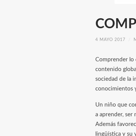
COMP
4 MAYO 2017
/
Comprender lo q
contenido globa
sociedad de la 
conocimientos y
Un niño que co
a aprender, ser 
Además favorece
lingüística y s