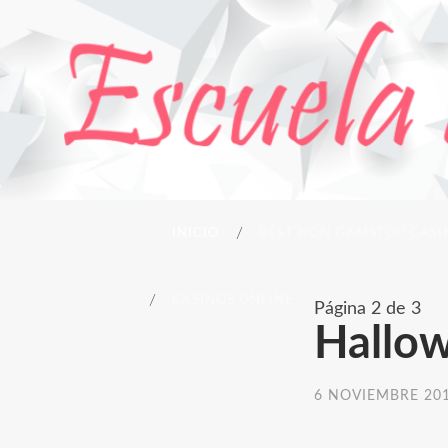
INICIO
BEST NON GAMSTOP CASI
CASINOS ONLINE
Página 2 de 3
Hallow
6 NOVIEMBRE 20