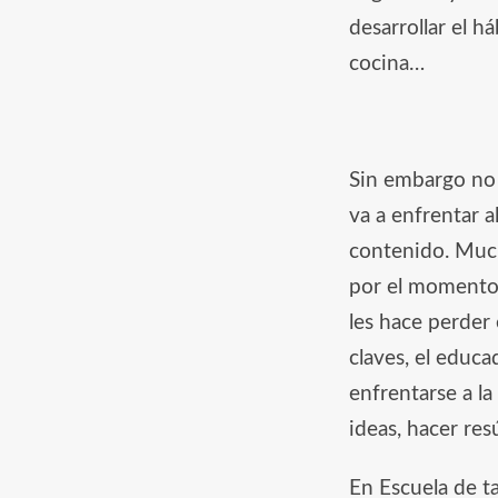
desarrollar el há
cocina…
Sin embargo no 
va a enfrentar 
contenido. Much
por el momento 
les hace perder 
claves, el educa
enfrentarse a la
ideas, hacer res
En Escuela de t