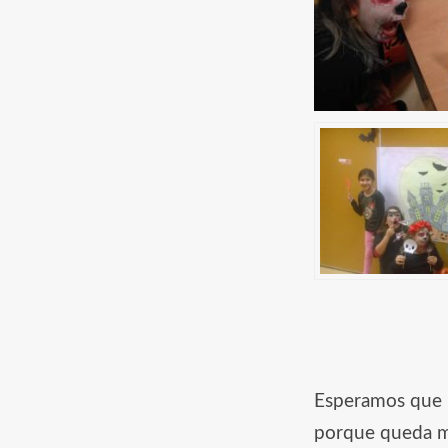
Esperamos que l
porque queda m