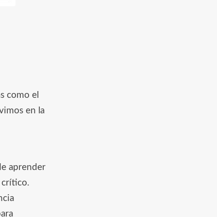
as como el
vimos en la
de aprender
crítico.
ncia
para