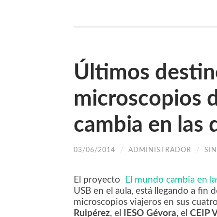
Últimos destin
microscopios 
cambia en las d
03/06/2014
/
ADMINISTRADOR
/
SI
El proyecto
El mundo cambia en las
USB en el aula, está llegando a fin
microscopios viajeros en sus cuatro
Ruipérez
, el
IESO Gévora
, el
CEIP V