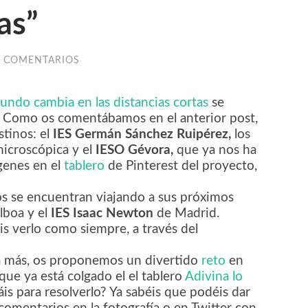
as”
N COMENTARIOS
undo cambia en las distancias cortas
se
 Como os comentábamos en el anterior post,
stinos: el
IES Germán Sánchez Ruipérez,
los
microscópica y el
IESO Gévora,
que ya nos ha
genes en el
tablero
de Pinterest del proyecto,
os se encuentran viajando a sus próximos
lboa y el
IES Isaac Newton
de Madrid.
is verlo como siempre, a través del
a más, os proponemos un divertido
reto
en
ue ya está colgado el el tablero
Adivina lo
áis para resolverlo? Ya sabéis que podéis dar