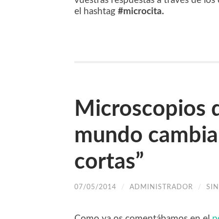
vuestras respuestas a través de los
el hashtag
#microcita.
Microscopios d
mundo cambia e
cortas”
07/05/2014
/
ADMINISTRADOR
/
SI
Como ya os comentábamos en el
p