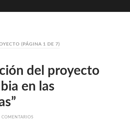
ROYECTO
(PÁGINA 1 DE 7)
ición del proyecto
ia en las
as”
N COMENTARIOS