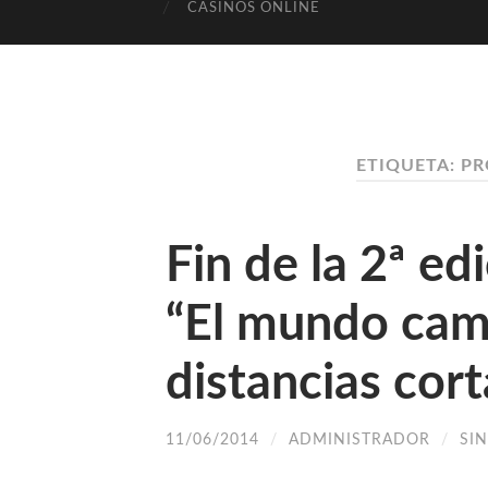
CASINOS ONLINE
ETIQUETA: P
Fin de la 2ª ed
“El mundo camb
distancias cort
11/06/2014
/
ADMINISTRADOR
/
SI