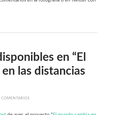
 comentarios en la fotografía o en Twitter con
isponibles en “El
n las distancias
N COMENTARIOS
ost
de ayer, el proyecto “
El mundo cambia en