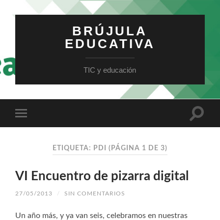
BRÚJULA
EDUCATIVA
TIC y educación
ETIQUETA: PDI
(PÁGINA 1 DE 3)
VI Encuentro de pizarra digital
27/05/2013
/
SIN COMENTARIOS
Un año más, y ya van seis, celebramos en nuestras