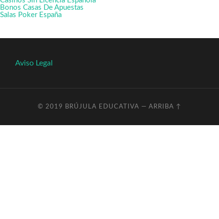
Casinos Sin Licencia Española
Bonos Casas De Apuestas
Salas Poker España
Aviso Legal
© 2019
BRÚJULA EDUCATIVA
—
ARRIBA ↑