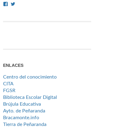
Ver
Ver
perfil
perfil
de
de
citafgsr
citafgsr
en
en
Facebook
Twitter
ENLACES
Centro del conocimiento
CITA
FGSR
Biblioteca Escolar Digital
Brújula Educativa
Ayto. de Peñaranda
Bracamonte.info
Tierra de Peñaranda