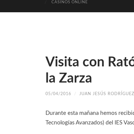
CASINOS ONLINE
Visita con Rat
la Zarza
05/04/2016
/
JUAN JESÚS RODRÍGUEZ
Durante esta mañana hemos recibido
Tecnologías Avanzados) del IES Vasc