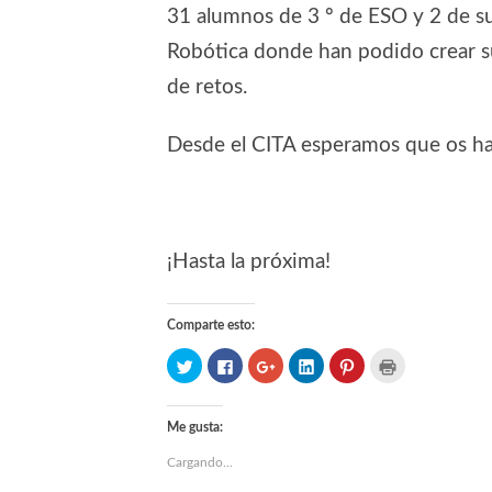
31 alumnos de 3 º de ESO y 2 de su
Robótica donde han podido crear s
de retos.
Desde el CITA esperamos que os ha
¡Hasta la próxima!
Comparte esto:
Haz
Haz
Haz
Haz
Haz
Haz
clic
clic
clic
clic
clic
clic
para
para
para
para
para
para
compartir
compartir
compartir
compartir
compartir
imprimir
en
en
en
en
en
(Se
Twitter
Facebook
Google+
LinkedIn
Pinterest
abre
Me gusta:
(Se
(Se
(Se
(Se
(Se
en
abre
abre
abre
abre
abre
una
Cargando...
en
en
en
en
en
ventana
una
una
una
una
una
nueva)