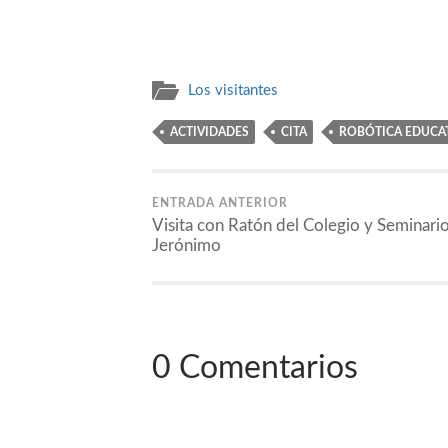
ventana
ventana
ventana
ventana
ventana
nueva)
nueva)
nueva)
nueva)
nueva)
Los visitantes
ACTIVIDADES
CITA
ROBÓTICA EDUCA
ENTRADA ANTERIOR
Visita con Ratón del Colegio y Seminari
Jerónimo
0 Comentarios