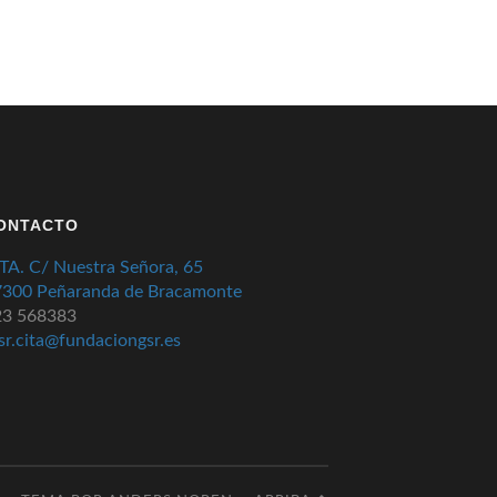
ONTACTO
TA. C/ Nuestra Señora, 65
7300 Peñaranda de Bracamonte
23 568383
sr.cita@fundaciongsr.es