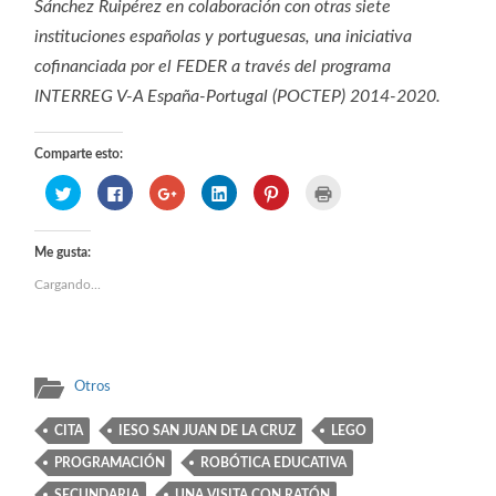
Sánchez Ruipérez en colaboración con otras siete
instituciones españolas y portuguesas, una iniciativa
cofinanciada por el FEDER a través del programa
INTERREG V-A España-Portugal (POCTEP) 2014-2020.
Comparte esto:
Haz
Haz
Haz
Haz
Haz
Haz
clic
clic
clic
clic
clic
clic
para
para
para
para
para
para
compartir
compartir
compartir
compartir
compartir
imprimir
en
en
en
en
en
(Se
Twitter
Facebook
Google+
LinkedIn
Pinterest
abre
Me gusta:
(Se
(Se
(Se
(Se
(Se
en
abre
abre
abre
abre
abre
una
Cargando...
en
en
en
en
en
ventana
una
una
una
una
una
nueva)
ventana
ventana
ventana
ventana
ventana
nueva)
nueva)
nueva)
nueva)
nueva)
Otros
CITA
IESO SAN JUAN DE LA CRUZ
LEGO
PROGRAMACIÓN
ROBÓTICA EDUCATIVA
SECUNDARIA
UNA VISITA CON RATÓN