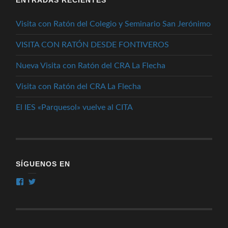
Visita con Ratón del Colegio y Seminario San Jerónimo
VISITA CON RATÓN DESDE FONTIVEROS
Nueva Visita con Ratón del CRA La Flecha
Visita con Ratón del CRA La Flecha
El IES «Parquesol» vuelve al CITA
SÍGUENOS EN
Ver
Ver
perfil
perfil
de
de
citafgsr
citafgsr
en
en
Facebook
Twitter