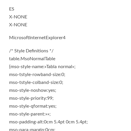
ES
X-NONE
X-NONE
MicrosoftInternetExplorer4
/* Style Definitions */
table.MsoNormalTable
{mso-style-name:»Tabla normal»;
mso-tstyle-rowband-size:0;
mso-tstyle-colband-size:0;
mso-style-noshow:yes;
mso-style-priority:99;
mso-style-qformat:yes;
mso-style-parent:»»;
mso-padding-alt:0cm 5.4pt 0cm 5.4pt;
mso-para-margin:0cm;