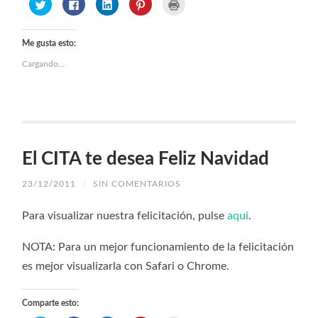
Haz
Haz
Haz
Haz
Haz
clic
clic
clic
clic
clic
para
para
para
para
para
compartir
compartir
compartir
compartir
imprimir
en
en
en
en
(Se
Twitter
Facebook
LinkedIn
Pinterest
abre
Me gusta esto:
(Se
(Se
(Se
(Se
en
abre
abre
abre
abre
una
Cargando...
en
en
en
en
ventana
una
una
una
una
nueva)
ventana
ventana
ventana
ventana
nueva)
nueva)
nueva)
nueva)
El CITA te desea Feliz Navidad
23/12/2011
/
SIN COMENTARIOS
Para visualizar nuestra felicitación, pulse
aquí
.
NOTA: Para un mejor funcionamiento de la felicitación
es mejor visualizarla con Safari o Chrome.
Comparte esto: