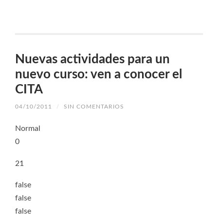
una
una
una
una
nueva)
ventana
ventana
ventana
ventana
nueva)
nueva)
nueva)
nueva)
Nuevas actividades para un
nuevo curso: ven a conocer el
CITA
04/10/2011
/
SIN COMENTARIOS
Normal
0
21
false
false
false