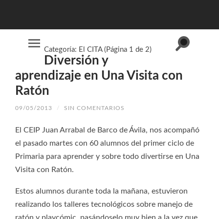
Alternar
Categoría:
El CITA
(Página 1 de 2)
Alternar
el
Diversión y
el
campo
menú
de
móvil
aprendizaje en Una Visita con
búsqueda
Ratón
09/05/2013
/
SIN COMENTARIOS
El CEIP Juan Arrabal de Barco de Ávila, nos acompañó
el pasado martes con 60 alumnos del primer ciclo de
Primaria para aprender y sobre todo divertirse en Una
Visita con Ratón.
Estos alumnos durante toda la mañana, estuvieron
realizando los talleres tecnológicos sobre manejo de
ratón y playcómic, pasándoselo muy bien a la vez que