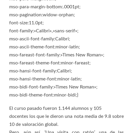
mso-para-margin-bottom:.0001pt;
mso-pagination:widow-orphan;
font-size:11.0pt;
font-family:»Calibri»,»sans-serif»;
mso-ascii-font-family:Calibri;
mso-ascii-theme-font:minor-latin;
mso-fareast-font-family:»Times New Roman»;
mso-fareast-theme-font:minor-fareast;
mso-hansi-font-family:Calibri;
mso-hansi-theme-font:minor-latin;
mso-bidi-font-family:»Times New Roman»;
mso-bidi-theme-font:minor-bidi;}
El curso pasado fueron 1.144 alumnos y 105
docentes los que le dieron una nota media de 9.8 sobre
10 de valoración global.
Pero, aún así, ‘Una visita con ratón’, una de las