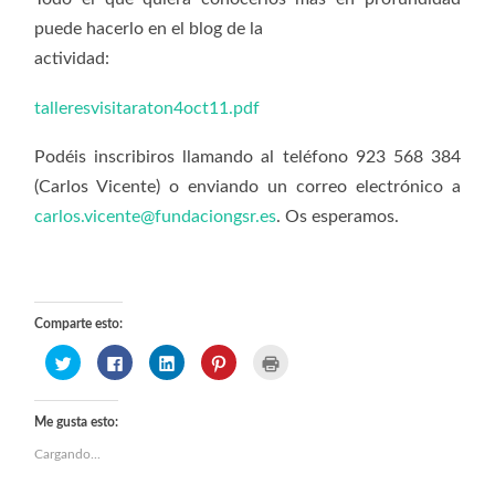
puede hacerlo en el blog de la
actividad:
talleresvisitaraton4oct11.pdf
Podéis inscribiros llamando al teléfono 923 568 384
(Carlos Vicente) o enviando un correo electrónico a
carlos.vicente@fundaciongsr.es
. Os esperamos.
Comparte esto:
Haz
Haz
Haz
Haz
Haz
clic
clic
clic
clic
clic
para
para
para
para
para
compartir
compartir
compartir
compartir
imprimir
en
en
en
en
(Se
Twitter
Facebook
LinkedIn
Pinterest
abre
Me gusta esto:
(Se
(Se
(Se
(Se
en
abre
abre
abre
abre
una
Cargando...
en
en
en
en
ventana
una
una
una
una
nueva)
ventana
ventana
ventana
ventana