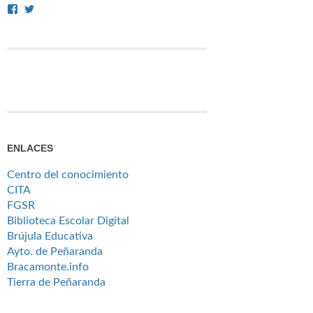
Ver
Ver
perfil
perfil
de
de
citafgsr
citafgsr
en
en
Facebook
Twitter
ENLACES
Centro del conocimiento
CITA
FGSR
Biblioteca Escolar Digital
Brújula Educativa
Ayto. de Peñaranda
Bracamonte.info
Tierra de Peñaranda