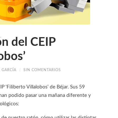
ón del CEIP
lobos’
 GARCÍA
/
SIN COMENTARIOS
P ‘Filiberto Villalobos’ de Béjar. Sus 59
 han podido pasar una mañana diferente y
ológicos:
de nuestro ratón, cómo utilizar las distintas