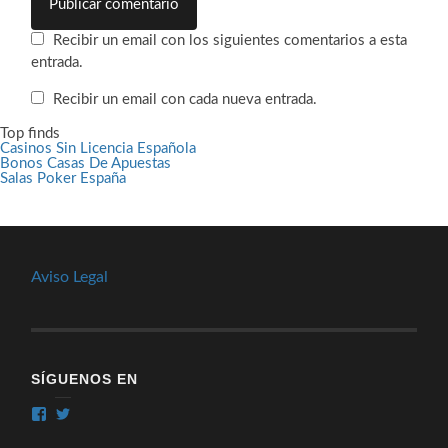
Recibir un email con los siguientes comentarios a esta
entrada.
Recibir un email con cada nueva entrada.
Top finds
Casinos Sin Licencia Española
Bonos Casas De Apuestas
Salas Poker España
Aviso Legal
SÍGUENOS EN
Ver
Ver
perfil
perfil
de
de