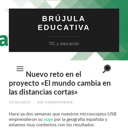
BRÚJULA
EDUCATIVA
TIC y educación
Alternar
Nuevo reto en el
Alternar
el
el
campo
menú
proyecto «El mundo cambia en
de
móvil
búsqueda
las distancias cortas»
13/03/2013
/
SIN COMENTARIOS
Hace ya dos semanas que nuestros microscopios USB
emprendieron su
viaje
por la geografía española y
estamos muy contentos con los resultados