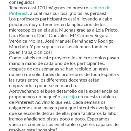
conseguidos.
Tenemos casi 100 imágenes en nuestro
tablero de
Pinterest
, a cual más curiosa, ¡no os las perdáis!
Los profesores participantes están llevando a cabo
prácticas muy diferentes en la aplicación de los
microscopios en el aula. Muchas gracias a Lola Prieto,
Lara Romero, Dácil González, Mª Carmen Segura,
Verónica Molina, José Manuel Fernández y Rodrigo
Morchón. Y por supuesto a sus alumnos también,
¡buen trabajo chicos!
Como sabéis en este proyecto los microscopios pasan
mano a mano de cada uno de los participantes,
después de dos semanas se han recibido un gran
número de solicitudes de profesores de toda España y
las rutas entre los diferentes docentes están
empezando a ponerse en marcha.
Aprovechando el buen desarrollo de la experiencia os
proponemos un pequeño
acertijo
en nuestro tablero
de Pinterest
Adivina lo que ves
. Cada semana os
colgaremos una imagen para que intentéis averiguar
que se esconde detrás de ella, para facilitaros la labor
iremos añadiendo pistas poco a poco. Esperamos
vuestros comentarios en el tablero ¿seréis capaces de
resolver esta incógnita?