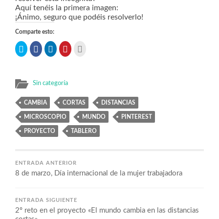
Aquí tenéis la primera imagen:
¡Ánimo, seguro que podéis resolverlo!
Comparte esto:
Haz
Haz
Haz
Haz
Haz
clic
clic
clic
clic
clic
para
para
para
para
para
compartir
compartir
compartir
compartir
imprimir
en
en
en
en
(Se
Twitter
Facebook
LinkedIn
Pinterest
abre
(Se
(Se
(Se
(Se
en
Sin categoría
abre
abre
abre
abre
una
en
en
en
en
ventana
una
una
una
una
nueva)
CAMBIA
CORTAS
DISTANCIAS
ventana
ventana
ventana
ventana
nueva)
nueva)
nueva)
nueva)
MICROSCOPIO
MUNDO
PINTEREST
PROYECTO
TABLERO
ENTRADA ANTERIOR
8 de marzo, Día internacional de la mujer trabajadora
ENTRADA SIGUIENTE
2º reto en el proyecto «El mundo cambia en las distancias