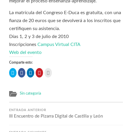
mejorar el proceso enseñanza-aprendizaje.
La matrícula del Congreso E-Duca es gratuita, con una
fianza de 20 euros que se devolverá a los inscritos que
certifiquen su asistencia.
Días 1, 2 y 3 de julio de 2010
Inscripciones
Campus Virtual CITA
Web del evento
Comparte esto:
Haz
Haz
Haz
Haz
Haz
clic
clic
clic
clic
clic
para
para
para
para
para
compartir
compartir
compartir
compartir
imprimir
en
en
en
en
(Se
Twitter
Facebook
LinkedIn
Pinterest
abre
(Se
(Se
(Se
(Se
en
Sin categoría
abre
abre
abre
abre
una
en
en
en
en
ventana
una
una
una
una
nueva)
ventana
ventana
ventana
ventana
nueva)
nueva)
nueva)
nueva)
ENTRADA ANTERIOR
III Encuentro de Pizarra Digital de Castilla y León