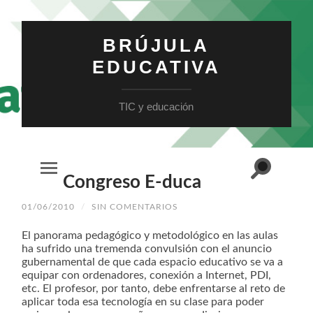
BRÚJULA
EDUCATIVA
TIC y educación
Alternar
Congreso E-duca
Alternar
el
el
campo
menú
de
01/06/2010
/
SIN COMENTARIOS
móvil
búsqueda
El panorama pedagógico y metodológico en las aulas
ha sufrido una tremenda convulsión con el anuncio
gubernamental de que cada espacio educativo se va a
equipar con ordenadores, conexión a Internet, PDI,
etc. El profesor, por tanto, debe enfrentarse al reto de
aplicar toda esa tecnología en su clase para poder