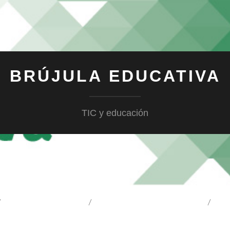
BRÚJULA EDUCATIVA
TIC y educación
CASINO NON AAMS
MEJORES CASINOS ONLINE
CA