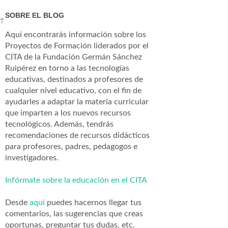
SOBRE EL BLOG
 ↑
Aquí encontrarás información sobre los
Proyectos de Formación liderados por el
CITA de la Fundación Germán Sánchez
Ruipérez en torno a las tecnologías
educativas, destinados a profesores de
cualquier nivel educativo, con el fin de
ayudarles a adaptar la materia curricular
que imparten a los nuevos recursos
tecnológicos. Además, tendrás
recomendaciones de recursos didácticos
para profesores, padres, pedagogos e
investigadores.
Infórmate sobre la educación en el CITA
Desde
aquí
puedes hacernos llegar tus
comentarios, las sugerencias que creas
oportunas, preguntar tus dudas, etc.