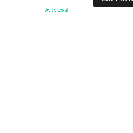
Aviso Legal