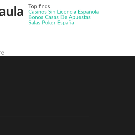
Top finds
aula
Casinos Sin Licencia Española
Bonos Casas De Apuestas
Salas Poker España
re