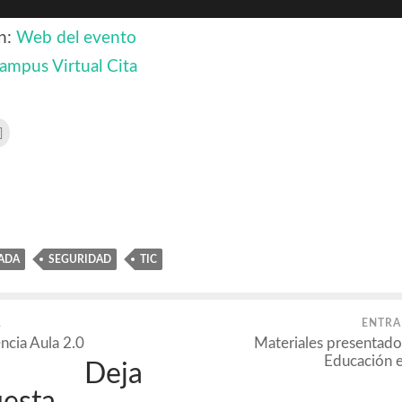
rzo de 2010, de 9.30 a 20 h
n:
Web del evento
mpus Virtual Cita
Haz
clic
para
artir
imprimir
(Se
erest
abre
en
una
ventana
nueva)
ana
a)
ADA
SEGURIDAD
TIC
R
ENTRA
cia Aula 2.0
Materiales presentados
Educación e
Deja