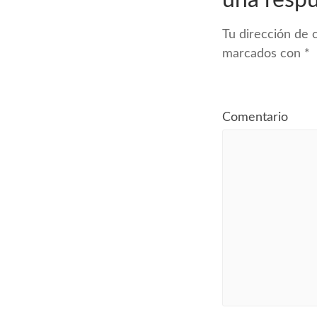
una resp
Tu dirección de 
marcados con
*
Comentario