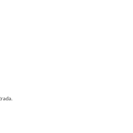
trada.