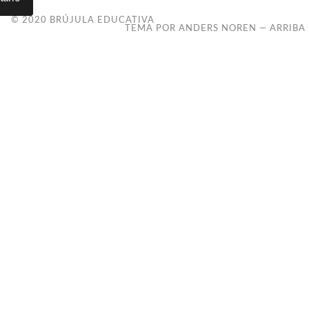
© 2020
BRÚJULA EDUCATIVA
TEMA POR
ANDERS NOREN
—
ARRIBA