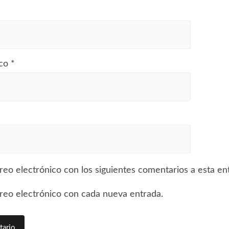
ico
*
reo electrónico con los siguientes comentarios a esta en
rreo electrónico con cada nueva entrada.