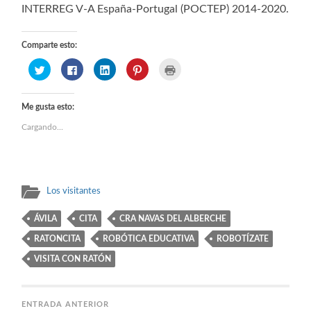
INTERREG V-A España-Portugal (POCTEP) 2014-2020.
Comparte esto:
Haz
Haz
Haz
Haz
Haz
clic
clic
clic
clic
clic
para
para
para
para
para
compartir
compartir
compartir
compartir
imprimir
en
en
en
en
(Se
Twitter
Facebook
LinkedIn
Pinterest
abre
Me gusta esto:
(Se
(Se
(Se
(Se
en
abre
abre
abre
abre
una
Cargando...
en
en
en
en
ventana
una
una
una
una
nueva)
ventana
ventana
ventana
ventana
nueva)
nueva)
nueva)
nueva)
Los visitantes
ÁVILA
CITA
CRA NAVAS DEL ALBERCHE
RATONCITA
ROBÓTICA EDUCATIVA
ROBOTÍZATE
VISITA CON RATÓN
ENTRADA ANTERIOR