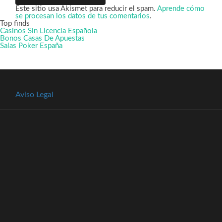
Este sitio usa Akismet para reducir el spam.
Aprende cómo
se procesan los datos de tus comentarios
.
Top finds
Casinos Sin Licencia Española
Bonos Casas De Apuestas
Salas Poker España
Aviso Legal
SÍGUENOS EN
Ver
Ver
perfil
perfil
de
de
citafgsr
citafgsr
en
en
Facebook
Twitter
CONTACTO