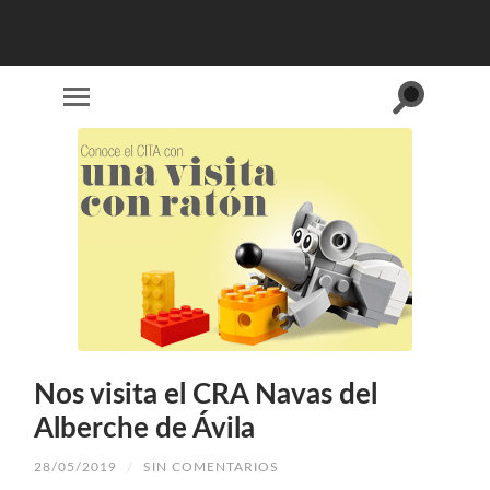
Alternar
Alternar
el
el
campo
menú
de
móvil
búsqueda
Nos visita el CRA Navas del
Alberche de Ávila
28/05/2019
/
SIN COMENTARIOS