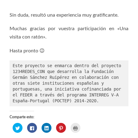
Sin duda, resultó una experiencia muy gratificante.
Muchas gracias por vuestra participación en «Una
visita con ratón».
Hasta pronto 😉
Este proyecto se enmarca dentro del proyecto 
1234REDES_CON que desarrolla la Fundación 
Germán Sánchez Ruipérez en colaboración con 
otras siete instituciones españolas y 
portuguesas, una iniciativa cofinanciada por 
el FEDER a través del programa INTERREG V-A 
España-Portugal (POCTEP) 2014-2020.
Comparte esto:
Haz
Haz
Haz
Haz
Haz
clic
clic
clic
clic
clic
para
para
para
para
para
compartir
compartir
compartir
compartir
imprimir