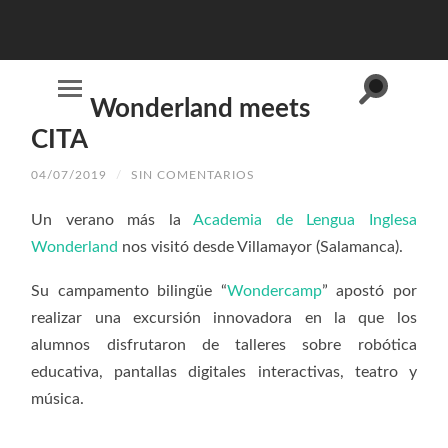
Alternar
Wonderland meets
Alternar
el
el
campo
menú
CITA
de
móvil
búsqueda
04/07/2019
/
SIN COMENTARIOS
Un verano más la
Academia de Lengua Inglesa
Wonderland
nos visitó desde Villamayor (Salamanca).
Su campamento bilingüe “
Wondercamp
” apostó por
realizar una excursión innovadora en la que los
alumnos disfrutaron de talleres sobre robótica
educativa, pantallas digitales interactivas, teatro y
música.