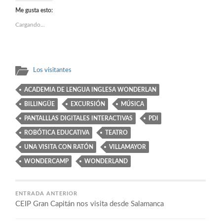
en
en
en
en
(Se
Twitter
Facebook
LinkedIn
Pinterest
abre
Me gusta esto:
(Se
(Se
(Se
(Se
en
abre
abre
abre
abre
una
Cargando...
en
en
en
en
ventana
una
una
una
una
nueva)
ventana
ventana
ventana
ventana
nueva)
nueva)
nueva)
nueva)
Los visitantes
ACADEMIA DE LENGUA INGLESA WONDERLAN
BILLINGÜE
EXCURSIÓN
MÚSICA
PANTALLLAS DIGITALES INTERACTIVAS
PDI
ROBÓTICA EDUCATIVA
TEATRO
UNA VISITA CON RATÓN
VILLAMAYOR
WONDERCAMP
WONDERLAND
ENTRADA ANTERIOR
CEIP Gran Capitán nos visita desde Salamanca