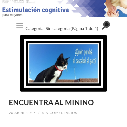
Alternar
Categoría:
Sin categoría
(Página 1 de 4)
Alternar
el
el
campo
menú
de
móvil
búsqueda
ENCUENTRA AL MININO
26 ABRIL 2017
/
SIN COMENTARIOS