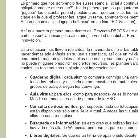
Lo primero que nos sorprendió fue su resistencia inicial a contin
obligatoriamente este curso?", fue lo primero que nos preguntaron
"juguete" les encanta, pero el problema es... que con ellas les 
clase en la que el profesor les largue un tema, aprenderlo de mem
Acaso denomina "pedagogía búlímica" en su libro rEDUvolution), a
Así que nuestra primera tarea dentro del Proyecto DEDOS este cu
participasen! Un inicio poco alentador, la verdad sea dicha. Pero 
innovación.
Esta situación nos llevó a replantear la manera de utilizar las t
hacer demasiado énfasis en su uso sistemático, así que en mi cl
herramienta más, dejándoles a ellos que escogieran cómo y cuánd
no puede ni quiere prescindir de ciertos recursos, les planteé var
cuales las tabletas son un aliado casi imprescindible:
Cuaderno digital
: cada alumno comparte conmigo una carpe
todos los trabajos y utilizarla como repositorio de materia
grupos de trabajo, según les convenga.
Aula virtual:
para ellos -como para nosotros- ya es lo norma
Moodle en mis clases desde primero de la ESO.
Consulta de documentos
: por supuesto nada de fotocopias.
están disponibles sólo en el Aula Virtual. A veces las visua
ellos en casa o en clase.
Búsqueda de información
: en esto creo que sobran las ex
hay vida más allá de Wikipedia, pero eso es parte del aprend
Libros digitales
. Sé que es un tema de apasionado debate,