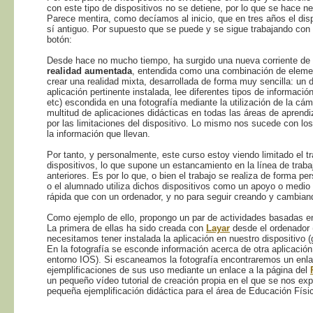
con este tipo de dispositivos no se detiene, por lo que se hace ne
Parece mentira, como decíamos al inicio, que en tres años el dis
sí antiguo. Por supuesto que se puede y se sigue trabajando con 
botón:
Desde hace no mucho tiempo, ha surgido una nueva corriente de
realidad aumentada
, entendida como una combinación de element
crear una realidad mixta, desarrollada de forma muy sencilla: un
aplicación pertinente instalada, lee diferentes tipos de informació
etc) escondida en una fotografía mediante la utilización de la cám
multitud de aplicaciones didácticas en todas las áreas de aprend
por las limitaciones del dispositivo. Lo mismo nos sucede con lo
la información que llevan.
Por tanto, y personalmente, este curso estoy viendo limitado el t
dispositivos, lo que supone un estancamiento en la línea de trab
anteriores. Es por lo que, o bien el trabajo se realiza de forma 
o el alumnado utiliza dichos dispositivos como un apoyo o medio
rápida que con un ordenador, y no para seguir creando y cambiand
Como ejemplo de ello, propongo un par de actividades basadas e
La primera de ellas ha sido creada con
Layar
desde el ordenador (r
necesitamos tener instalada la aplicación en nuestro dispositivo (
En la fotografía se esconde información acerca de otra aplicaci
entorno IOS). Si escaneamos la fotografía encontraremos un enlac
ejemplificaciones de sus uso mediante un enlace a la página del
un pequeño vídeo tutorial de creación propia en el que se nos ex
pequeña ejemplificación didáctica para el área de Educación Físi