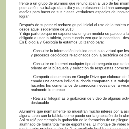
frente a un grupo de alumnos que renunciaban al uso de las mism
persuasión, su trabajo día a día y su profesionalidad han conse
medios
para hacer de sus clases verdaderos espacios de innovac
logran:
Después de superar el rechazo grupal inicial al uso de la tableta 
desde aquel septiembre de 2013.
Y digo parte porque mi experiencia en gran medida se parece a 
obligado a usar la tableta, pero cuando ven que la necesitan...des
En Biología y Geología la estamos utilizando para:
- Consultar la información incluida en el aula virtual que l
y procesos geológicos relacionados con la tectónica de plac
- Consultar en Internet cualquier tipo de pregunta que se le
oriento en la búsqueda y selección de respuestas correcta
- Compartir documentos en Google Drive que elaboran de f
creado una carpeta individual donde comparten sus traba
hacerles los comentarios de corrección necesarios, a vece
realmente lo merece.
- Realizar fotografías o grabación de vídeo de algunas act
destacable.
Alumn@s que normalmente no muestran mucho interés por la asign
alguna tarea con la tableta como puede ser la grabación de la cla
Así surgió por ejemplo la grabación de la formación de un pliegue 
alumnado de forma totalmente espontánea. El montaje de vídeo l
resulta más práctico y rápido. Y el resultado final fue el siguiente: