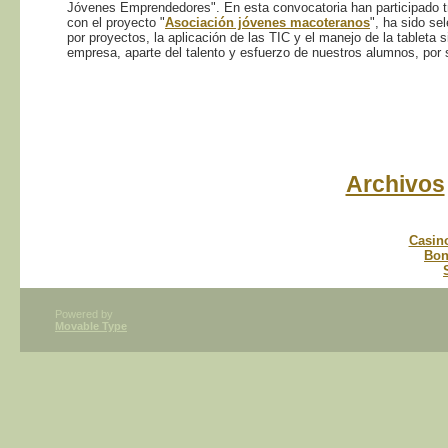
Jóvenes Emprendedores". En esta convocatoria han participado tr
con el proyecto "
Asociación jóvenes macoteranos
", ha sido se
por proyectos, la aplicación de las TIC y el manejo de la tableta 
empresa, aparte del talento y esfuerzo de nuestros alumnos, por
Archivos
Casin
Bon
Powered by
Movable Type