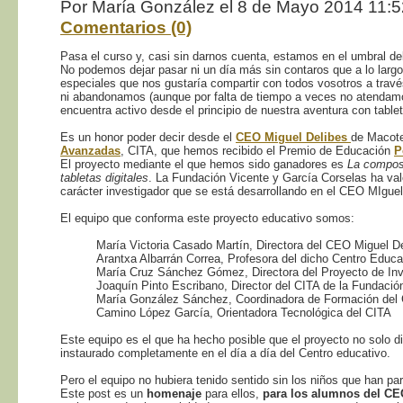
Por María González el 8 de Mayo 2014 11:
Comentarios (0)
Pasa el curso y, casi sin darnos cuenta, estamos en el umbral de
No podemos dejar pasar ni un día más sin contaros que a lo lar
especiales que nos gustaría compartir con todos vosotros a trav
ni abandonamos (aunque por falta de tiempo a veces no atendam
encuentra activo desde el principio de nuestra aventura con tablet
Es un honor poder decir desde el
CEO Miguel Delibes
de Macote
Avanzadas
, CITA, que hemos recibido el Premio de Educación
P
El proyecto mediante el que hemos sido ganadores es
La composi
tabletas digitales
. La Fundación Vicente y García Corselas ha va
carácter investigador que se está desarrollando en el CEO MIgue
El equipo que conforma este proyecto educativo somos:
María Victoria Casado Martín, Directora del CEO Miguel D
Arantxa Albarrán Correa, Profesora del dicho Centro Educa
María Cruz Sánchez Gómez, Directora del Proyecto de Inv
Joaquín Pinto Escribano, Director del CITA de la Fundac
María González Sánchez, Coordinadora de Formación del
Camino López García, Orientadora Tecnológica del CITA
Este equipo es el que ha hecho posible que el proyecto no solo d
instaurado completamente en el día a día del Centro educativo.
Pero el equipo no hubiera tenido sentido sin los niños que han par
Este post es un
homenaje
para ellos,
para los alumnos del CE