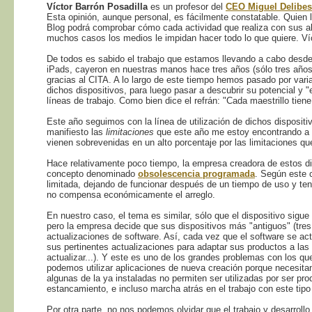
Víctor Barrón Posadilla
es un profesor del
CEO Miguel Delibes
Esta opinión, aunque personal, es fácilmente constatable. Quien 
Blog podrá comprobar cómo cada actividad que realiza con sus al
muchos casos los medios le impidan hacer todo lo que quiere. Víc
De todos es sabido el trabajo que estamos llevando a cabo desd
iPads, cayeron en nuestras manos hace tres años (sólo tres años
gracias al CITA. A lo largo de este tiempo hemos pasado por vari
dichos dispositivos, para luego pasar a descubrir su potencial y "
líneas de trabajo. Como bien dice el refrán: "Cada maestrillo tiene s
Este año seguimos con la línea de utilización de dichos dispositi
manifiesto las
limitaciones
que este año me estoy encontrando a la
vienen sobrevenidas en un alto porcentaje por las limitaciones que
Hace relativamente poco tiempo, la empresa creadora de estos disp
concepto denominado
obsolescencia programada
. Según este 
limitada, dejando de funcionar después de un tiempo de uso y ten
no compensa económicamente el arreglo.
En nuestro caso, el tema es similar, sólo que el dispositivo sig
pero la empresa decide que sus dispositivos más "antiguos" (tres
actualizaciones de software. Así, cada vez que el software se act
sus pertinentes actualizaciones para adaptar sus productos a las
actualizar...). Y este es uno de los grandes problemas con los q
podemos utilizar aplicaciones de nueva creación porque necesitan
algunas de la ya instaladas no permiten ser utilizadas por ser pro
estancamiento, e incluso marcha atrás en el trabajo con este tipo
Por otra parte, no nos podemos olvidar que el trabajo y desarroll