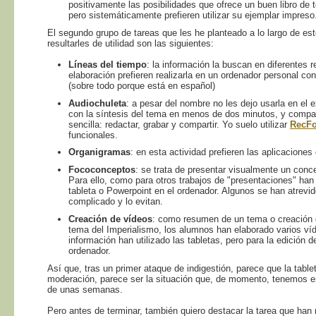
positivamente las posibilidades que ofrece un buen libro de t
pero sistemáticamente prefieren utilizar su ejemplar impreso
El segundo grupo de tareas que les he planteado a lo largo de est
resultarles de utilidad son las siguientes:
Líneas del tiempo
: la información la buscan en diferentes rec
elaboración prefieren realizarla en un ordenador personal c
(sobre todo porque está en español)
Audiochuleta
: a pesar del nombre no les dejo usarla en el 
con la síntesis del tema en menos de dos minutos, y compart
sencilla: redactar, grabar y compartir. Yo suelo utilizar
RecFo
funcionales.
Organigramas
: en esta actividad prefieren las aplicaciones
Fococonceptos
: se trata de presentar visualmente un conce
Para ello, como para otros trabajos de "presentaciones" han
tableta o Powerpoint en el ordenador. Algunos se han atrevi
complicado y lo evitan.
Creación de vídeos
: como resumen de un tema o creación d
tema del Imperialismo, los alumnos han elaborado varios víde
información han utilizado las tabletas, pero para la edición
ordenador.
Así que, tras un primer ataque de indigestión, parece que la tabl
moderación, parece ser la situación que, de momento, tenemos en
de unas semanas.
Pero antes de terminar, también quiero destacar la tarea que han