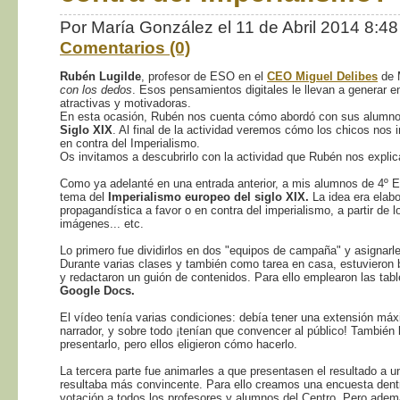
Por María González el 11 de Abril 2014 8:4
Comentarios (0)
Rubén Lugilde
, profesor de ESO en el
CEO Miguel Delibes
de 
con los dedos
. Esos pensamientos digitales le llevan a generar 
atractivas y motivadoras.
En esta ocasión, Rubén nos cuenta cómo abordó con sus alumno
Siglo XIX
. Al final de la actividad veremos cómo los chicos nos
en contra del Imperialismo.
Os invitamos a descubrirlo con la actividad que Rubén nos explic
Como ya adelanté en una entrada anterior, a mis alumnos de 4º E
tema del
Imperialismo europeo del siglo XIX.
La idea era elab
propagandística a favor o en contra del imperialismo, a partir de 
imágenes... etc.
Lo primero fue dividirlos en dos "equipos de campaña" y asignarle
Durante varias clases y también como tarea en casa, estuvieron
y redactaron un guión de contenidos. Para ello emplearon las tabl
Google Docs.
El vídeo tenía varias condiciones: debía tener una extensión máx
narrador, y sobre todo ¡tenían que convencer al público! También 
presentarlo, pero ellos eligieron cómo hacerlo.
La tercera parte fue animarles a que presentasen el resultado a un
resultaba más convincente. Para ello creamos una encuesta dentr
votación a todos los profesores y alumnos del Centro. Pero ademá