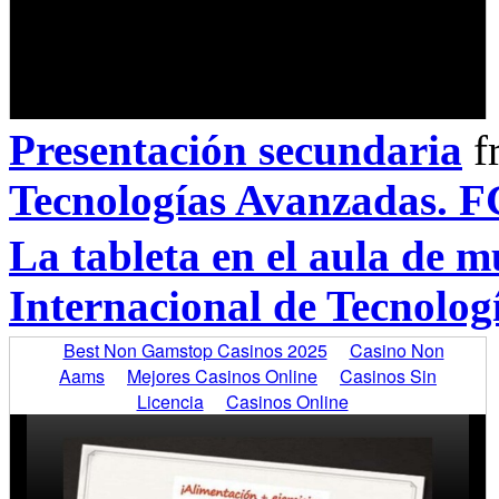
Presentación secundaria
f
Tecnologías Avanzadas. 
La tableta en el aula de m
Internacional de Tecnolo